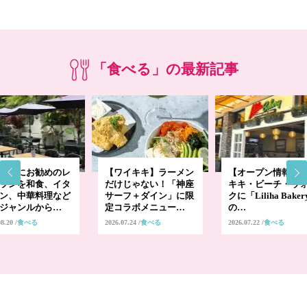
「食べる」の最新記事
ープにお勧めのレ
【ワイキキ】ラーメン
【オープン情報】
ランを和食、イタ
だけじゃない！「神座
キキ・ビーチ・ウ
ン、中華料理など
サーフ＋ダイン」に限
クに「Liliha Bake
ジャンルから…
定コラボメニュー…
の…
08.20
食べる
2026.07.24
食べる
2026.07.22
食べる