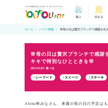
遊ぶ
泊まる
ホーム
ハワイ特集
🌸母の日は贅沢ブランチで感謝を伝
🌸母の日は贅沢ブランチで感謝
キキで特別なひとときを🌸
2025.05.04
食べる
シーフード
スイーツ
ステーキ
Aloha🌺みなさん、来週の母の日の予定