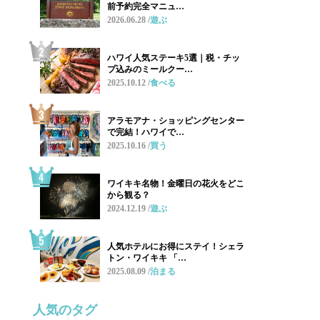
前予約完全マニュ…
2026.06.28
遊ぶ
ハワイ人気ステーキ5選｜税・チッ
プ込みのミールクー…
2025.10.12
食べる
アラモアナ・ショッピングセンター
で完結！ハワイで…
2025.10.16
買う
ワイキキ名物！金曜日の花火をどこ
から観る？
2024.12.19
遊ぶ
人気ホテルにお得にステイ！シェラ
トン・ワイキキ 「…
2025.08.09
泊まる
人気のタグ