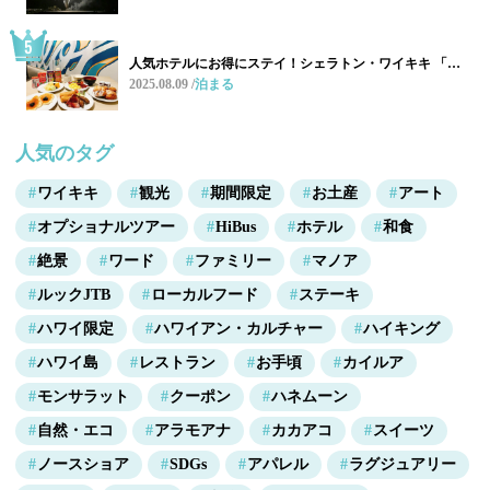
人気ホテルにお得にステイ！シェラトン・ワイキキ 「…
2025.08.09
泊まる
人気のタグ
ワイキキ
観光
期間限定
お土産
アート
オプショナルツアー
HiBus
ホテル
和食
絶景
ワード
ファミリー
マノア
ルックJTB
ローカルフード
ステーキ
ハワイ限定
ハワイアン・カルチャー
ハイキング
ハワイ島
レストラン
お手頃
カイルア
モンサラット
クーポン
ハネムーン
自然・エコ
アラモアナ
カカアコ
スイーツ
ノースショア
SDGs
アパレル
ラグジュアリー