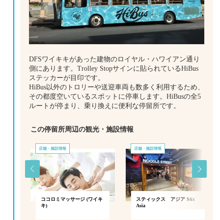
DFSワイキキがあった建物のロイヤル・ハワイアン通り
側にあります。Trolley Stopサインに貼られているHiBus
ステッカーが目印です。
HiBus以外のトロリーや送迎車両も数多く利用するため、
その都度空いているスポットに停車します。HiBusの全5
ルートが停まり、乗り換えに便利な停留所です。
この停留所周辺の観光・施設情報
店舗・施設情報
店舗・施設情報
・ラ
ココロミマッサージ (ワイキ
スティックス アジア Stix
込み
キ)
Asia