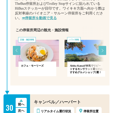
TheBus停留所およびTrolley Stopサインに貼られている
HiBusステッカーが目印です。ワイキキ方面へ向かう際は
反対車線のパイオニア・サルーン停留所をご利用くださ
い。
➡停留所を動画で見る
この停留所周辺の観光・施設情報
店舗・施設情報
ハワイ情報
＆カ
カフェ・モーリーズ
Aloha Kanaが本気でリピー
トするモンサラット通りのお
すすめグルメショップ2選！
キャンベル／ハーバート
30
前へ
次へ
リアルタイム
運行状況
停留所位置