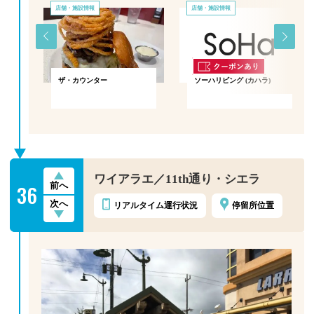
店舗・施設情報
店舗・施設情報
ザ・カウンター
ソーハリビング (カハラ)
ワイアラエ／11th通り・シエラ
36
前へ
次へ
リアルタイム
運行状況
停留所位置