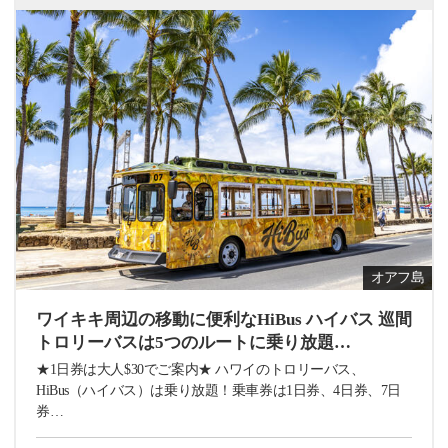
オアフ島
ワイキキ周辺の移動に便利なHiBus ハイバス 巡間
トロリーバスは5つのルートに乗り放題…
★1日券は大人$30でご案内★ ハワイのトロリーバス、
HiBus（ハイバス）は乗り放題！乗車券は1日券、4日券、7日
券…