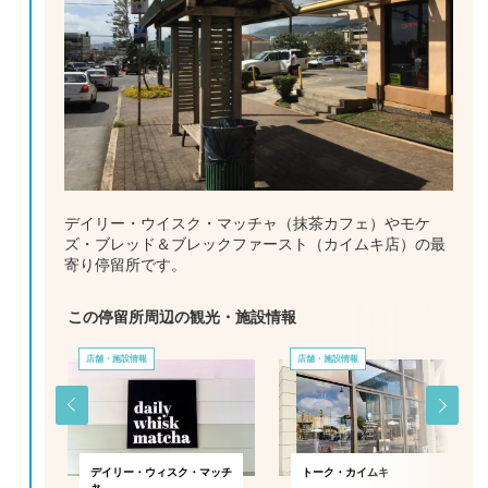
デイリー・ウイスク・マッチャ（抹茶カフェ）やモケ
ズ・ブレッド＆ブレックファースト（カイムキ店）の最
寄り停留所です。
この停留所周辺の観光・施設情報
店舗・施設情報
店舗・施設情報
カイ
デイリー・ウィスク・マッチ
トーク・カイムキ
「テ
ャ