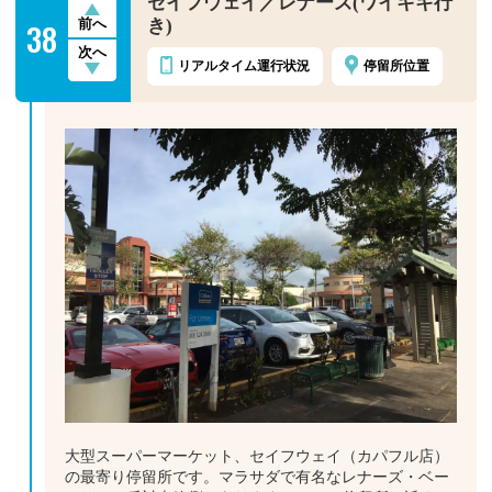
セイフウェイ／レナーズ(ワイキキ行
38
き)
前へ
次へ
リアルタイム
運行状況
停留所位置
大型スーパーマーケット、セイフウェイ（カパフル店）
の最寄り停留所です。マラサダで有名なレナーズ・ベー