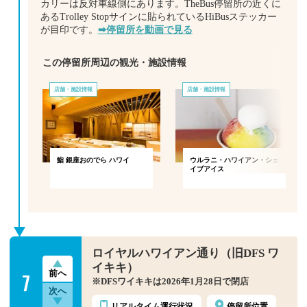
カリーは反対車線側にあります。TheBus停留所の近くに
あるTrolley Stopサインに貼られているHiBusステッカー
が目印です。
➡停留所を動画で見る
この停留所周辺の観光・施設情報
店舗・施設情報
店舗・施設情報
鮨 銀座おのでら ハワイ
ウルラニ・ハワイアン・シェ
イブアイス
ロイヤルハワイアン通り（旧DFS ワ
イキキ）
7
前へ
※DFSワイキキは2026年1月28日で閉店
次へ
リアルタイム
運行状況
停留所位置