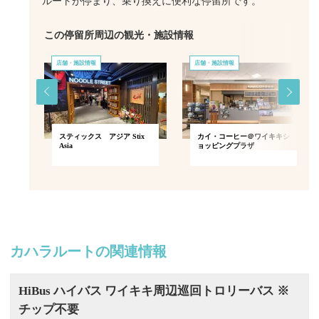
ルートが停まり、乗り換えに便利な停留所です。
この停留所周辺の観光・施設情報
店舗・施設情報
店舗・施設情報
・ラ
スティックス アジア Stix
カイ・コーヒー＠ワイキキシ
込み
Asia
ョッピングプラザ
カハラルートの関連情報
HiBus ハイバス ワイキキ周辺巡回トロリーバス ※
チップ不要