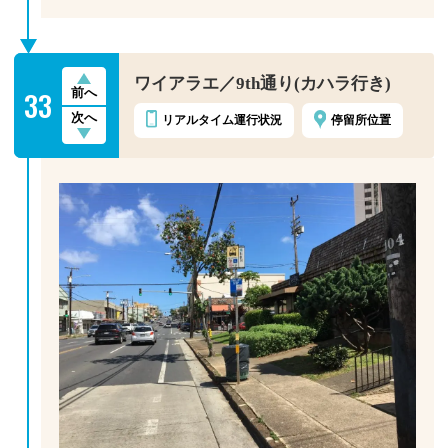
ワイアラエ／9th通り(カハラ行き)
33
前へ
次へ
リアルタイム
運行状況
停留所位置