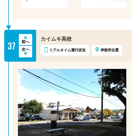
！
カイムキ高校
37
前へ
次へ
リアルタイム
運行状況
停留所位置