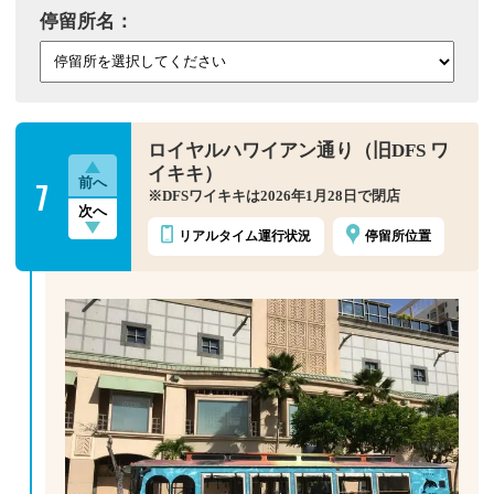
停留所名
ロイヤルハワイアン通り（旧DFS ワ
イキキ）
7
前へ
※DFSワイキキは2026年1月28日で閉店
次へ
リアルタイム
運行状況
停留所位置