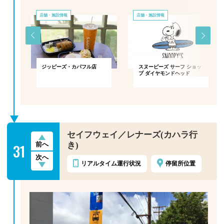
店舗・施設情報
店舗・施設情報
ジッピーズ・カパフル店
スヌーピーズ サーフ ショッ
プ ダイヤモンドヘッド
セイフウェイ／レナーズ(カハラ行
31
き)
前へ
次へ
リアルタイム
運行状況
停留所位置