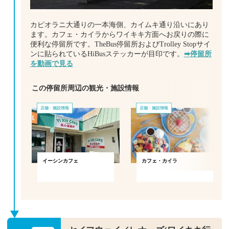
カピオラニ大通りの一本海側、カイムキ通り沿いにあり
ます。カフェ・カイラからワイキキ方面へお戻りの際に
便利な停留所です。TheBus停留所およびTrolley Stopサイ
ンに貼られているHiBusステッカーが目印です。
➡停留所
を動画で見る
この停留所周辺の観光・施設情報
店舗・施設情報
店舗・施設情報
イーシンカフェ
カフェ・カイラ