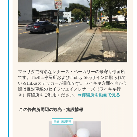
マラサダで有名なレナーズ・ベーカリーの最寄り停留所
です。TheBus停留所およびTrolley Stopサインに貼られて
いるHiBusステッカーが目印です。ワイキキ方面へ向かう
際は反対車線のセイフウエイ／レナーズ（ワイキキ行
き）停留所をご利用ください。
➡停留所を動画で見る
この停留所周辺の観光・施設情報
店舗・施設情報