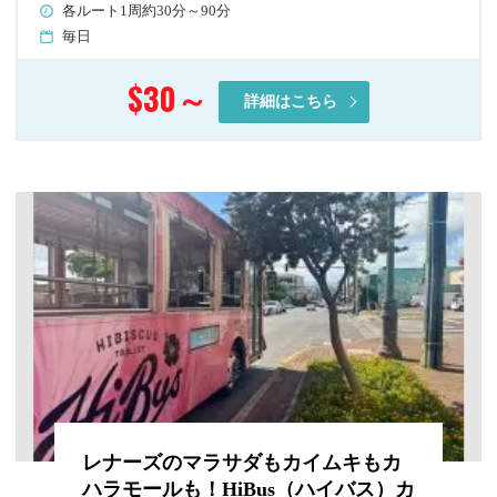
各ルート1周約30分～90分
毎日
$30
～
詳細はこちら
レナーズのマラサダもカイムキもカ
ハラモールも！HiBus（ハイバス）カ