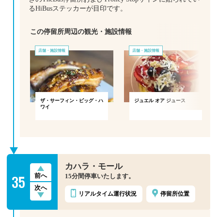
るHiBusステッカーが目印です。
この停留所周辺の観光・施設情報
店舗・施設情報
店舗・施設情報
ザ・サーフィン・ピッグ・ハ
ジュエル オア ジュース
ワイ
カハラ・モール
35
前へ
15分間停車いたします。
次へ
リアルタイム
運行状況
停留所位置