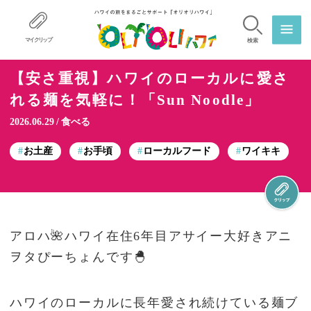
マイクリップ
検索
【安さ重視】ハワイのローカルに愛さ
れる麺を気軽に！「Sun Noodle」
2026.06.29
食べる
お土産
お手頃
ローカルフード
ワイキキ
アロハ🌺ハワイ在住6年目アサイー大好きアニ
ヲタぴーちょんです🐣
ハワイのローカルに長年愛され続けている麺ブ