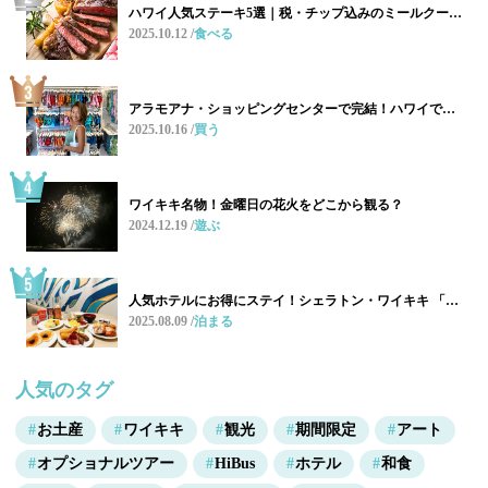
ハワイ人気ステーキ5選｜税・チップ込みのミールクー…
2025.10.12
食べる
アラモアナ・ショッピングセンターで完結！ハワイで…
2025.10.16
買う
ワイキキ名物！金曜日の花火をどこから観る？
2024.12.19
遊ぶ
人気ホテルにお得にステイ！シェラトン・ワイキキ 「…
2025.08.09
泊まる
人気のタグ
お土産
ワイキキ
観光
期間限定
アート
オプショナルツアー
HiBus
ホテル
和食