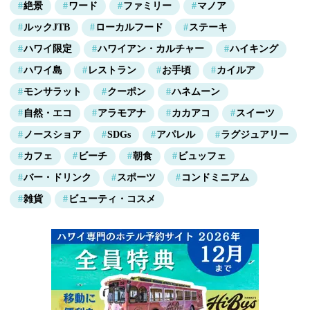
絶景
ワード
ファミリー
マノア
ルックJTB
ローカルフード
ステーキ
ハワイ限定
ハワイアン・カルチャー
ハイキング
ハワイ島
レストラン
お手頃
カイルア
モンサラット
クーポン
ハネムーン
自然・エコ
アラモアナ
カカアコ
スイーツ
ノースショア
SDGs
アパレル
ラグジュアリー
カフェ
ビーチ
朝食
ビュッフェ
バー・ドリンク
スポーツ
コンドミニアム
雑貨
ビューティ・コスメ