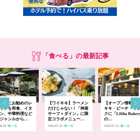
「食べる」の最新記事
ープにお勧めのレ
【ワイキキ】ラーメン
【オープン情報】
ランを和食、イタ
だけじゃない！「神座
キキ・ビーチ・ウ
ン、中華料理など
サーフ＋ダイン」に限
クに「Liliha Bake
ジャンルから…
定コラボメニュー…
の…
08.20
食べる
2026.07.24
食べる
2026.07.22
食べる