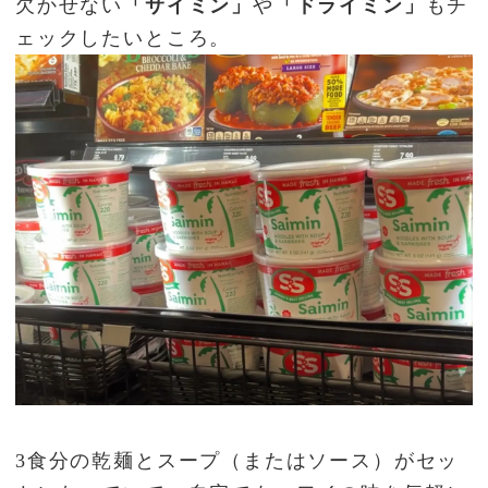
欠かせない
「サイミン」
や
「ドライミン」
もチ
ェックしたいところ。
3食分の乾麺とスープ（またはソース）がセッ