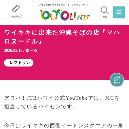
マイクリップ
検索
ワイキキに出来た沖縄そばの店『マハ
ロヌードル』
2026.05.13
食べる
レストラン
アロハ！JTBハワイ公式YouTubeでは、MCを
担当しているパイセンです。
今日はワイキキの西側イートンスクエアの一角