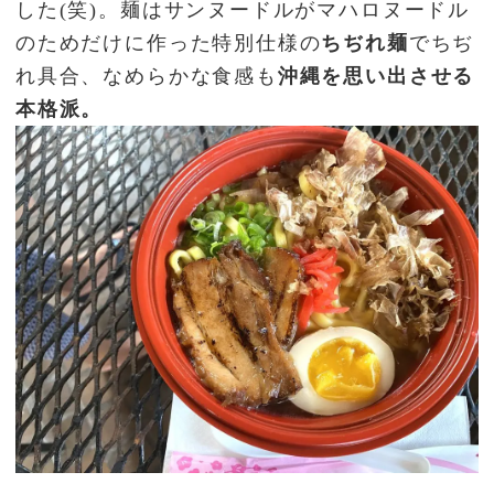
した(笑)。麺はサンヌードルがマハロヌードル
のためだけに作った特別仕様の
ちぢれ麺
でちぢ
れ具合、なめらかな食感も
沖縄を思い出させる
本格派。