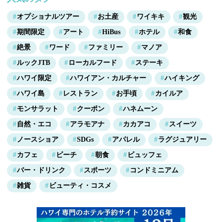
オプショナルツアー
お土産
ワイキキ
観光
期間限定
アート
HiBus
ホテル
和食
絶景
ワード
ファミリー
マノア
ルックJTB
ローカルフード
ステーキ
ハワイ限定
ハワイアン・カルチャー
ハイキング
ハワイ島
レストラン
お手頃
カイルア
モンサラット
クーポン
ハネムーン
自然・エコ
アラモアナ
カカアコ
スイーツ
ノースショア
SDGs
アパレル
ラグジュアリー
カフェ
ビーチ
朝食
ビュッフェ
バー・ドリンク
スポーツ
コンドミニアム
雑貨
ビューティ・コスメ