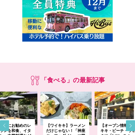
「食べる」の最新記事
ープにお勧めのレ
【ワイキキ】ラーメン
【オープン情報】
ランを和食、イタ
だけじゃない！「神座
キキ・ビーチ・ウ