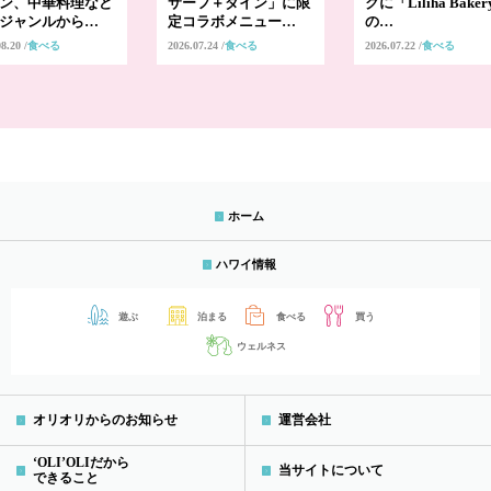
ン、中華料理など
サーフ＋ダイン」に限
クに「Liliha Bake
ジャンルから…
定コラボメニュー…
の…
08.20
食べる
2026.07.24
食べる
2026.07.22
食べる
ホーム
ハワイ情報
遊ぶ
泊まる
食べる
買う
ウェルネス
オリオリからのお知らせ
運営会社
‘OLI’OLIだから
当サイトについて
できること