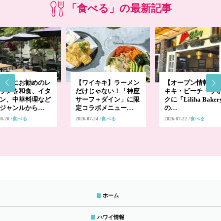
「食べる」の最新記事
ープにお勧めのレ
【ワイキキ】ラーメン
【オープン情報】
ランを和食、イタ
だけじゃない！「神座
キキ・ビーチ・ウ
ン、中華料理など
サーフ＋ダイン」に限
クに「Liliha Bake
ジャンルから…
定コラボメニュー…
の…
08.20
食べる
2026.07.24
食べる
2026.07.22
食べる
ホーム
ハワイ情報