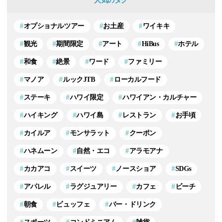
人気のタグ
オプショナルツアー
お土産
ワイキキ
観光
期間限定
アート
HiBus
ホテル
和食
絶景
ワード
ファミリー
マノア
ルックJTB
ローカルフード
ステーキ
ハワイ限定
ハワイアン・カルチャー
ハイキング
ハワイ島
レストラン
お手頃
カイルア
モンサラット
クーポン
ハネムーン
自然・エコ
アラモアナ
カカアコ
スイーツ
ノースショア
SDGs
アパレル
ラグジュアリー
カフェ
ビーチ
朝食
ビュッフェ
バー・ドリンク