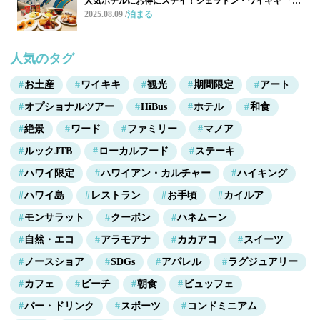
人気ホテルにお得にステイ！シェラトン・ワイキキ 「…
2025.08.09
泊まる
人気のタグ
お土産
ワイキキ
観光
期間限定
アート
オプショナルツアー
HiBus
ホテル
和食
絶景
ワード
ファミリー
マノア
ルックJTB
ローカルフード
ステーキ
ハワイ限定
ハワイアン・カルチャー
ハイキング
ハワイ島
レストラン
お手頃
カイルア
モンサラット
クーポン
ハネムーン
自然・エコ
アラモアナ
カカアコ
スイーツ
ノースショア
SDGs
アパレル
ラグジュアリー
カフェ
ビーチ
朝食
ビュッフェ
バー・ドリンク
スポーツ
コンドミニアム