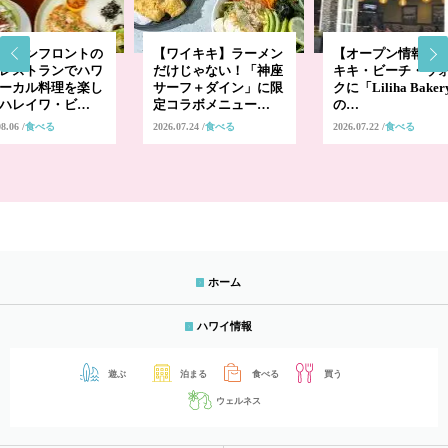
シャンフロントの
【ワイキキ】ラーメン
【オープン情報】
レストランでハワ
だけじゃない！「神座
キキ・ビーチ・ウ
ーカル料理を楽し
サーフ＋ダイン」に限
クに「Liliha Bake
ハレイワ・ビ…
定コラボメニュー…
の…
08.06
食べる
2026.07.24
食べる
2026.07.22
食べる
ホーム
ハワイ情報
遊ぶ
泊まる
食べる
買う
ウェルネス