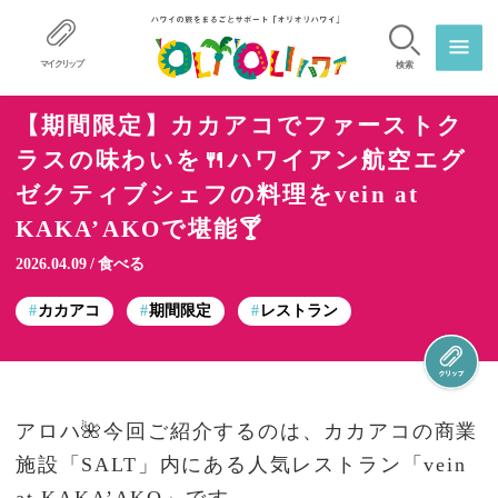
マイクリップ
検索
【期間限定】カカアコでファーストク
ラスの味わいを🍴ハワイアン航空エグ
ゼクティブシェフの料理をvein at
KAKA’AKOで堪能🍸
2026.04.09
食べる
カカアコ
期間限定
レストラン
アロハ🌺今回ご紹介するのは、カカアコの商業
施設「SALT」内にある人気レストラン「vein
at KAKA’AKO」です。