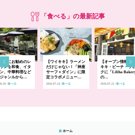
「食べる」の最新記事
ープにお勧めのレ
【ワイキキ】ラーメン
【オープン情報】
ランを和食、イタ
だけじゃない！「神座
キキ・ビーチ・ウ
ン、中華料理など
サーフ＋ダイン」に限
クに「Liliha Bake
ジャンルから…
定コラボメニュー…
の…
08.20
食べる
2026.07.24
食べる
2026.07.22
食べる
ホーム