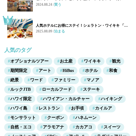
2024.08.24
買う
人気ホテルにお得にステイ！シェラトン・ワイキキ 「…
2025.08.09
泊まる
人気のタグ
オプショナルツアー
お土産
ワイキキ
観光
期間限定
アート
HiBus
ホテル
和食
絶景
ワード
ファミリー
マノア
ルックJTB
ローカルフード
ステーキ
ハワイ限定
ハワイアン・カルチャー
ハイキング
ハワイ島
レストラン
お手頃
カイルア
モンサラット
クーポン
ハネムーン
自然・エコ
アラモアナ
カカアコ
スイーツ