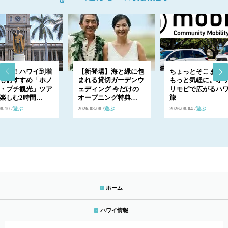
出発！ハワイ到着
【新登場】海と緑に包
ちょっとそこまで
もおすすめ「ホノ
まれる貸切ガーデンウ
もっと気軽に。オ
・プチ観光」ツア
ェディング 今だけの
リモビで広がるハ
楽しむ2時間…
オープニング特典…
旅
08.10
遊ぶ
2026.08.08
遊ぶ
2026.08.04
遊ぶ
ホーム
ハワイ情報