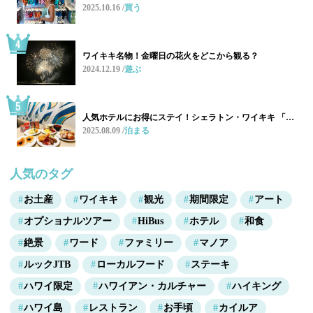
2025.10.16
買う
ワイキキ名物！金曜日の花火をどこから観る？
2024.12.19
遊ぶ
人気ホテルにお得にステイ！シェラトン・ワイキキ 「…
2025.08.09
泊まる
人気のタグ
お土産
ワイキキ
観光
期間限定
アート
オプショナルツアー
HiBus
ホテル
和食
絶景
ワード
ファミリー
マノア
ルックJTB
ローカルフード
ステーキ
ハワイ限定
ハワイアン・カルチャー
ハイキング
ハワイ島
レストラン
お手頃
カイルア