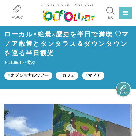
マイクリップ
検索
ローカル×絶景×歴史を半日で満喫 ♡マ
ノア散策とタンタラス＆ダウンタウン
を巡る半日観光
2026.06.19
遊ぶ
オプショナルツアー
カフェ
マノア