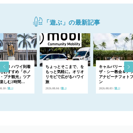
「遊ぶ」の最新記事
出発！ハワイ到着
ちょっとそこまで、を
キャルバリー・バ
もおすすめ「ホノ
もっと気軽に。オリオ
ザ・シー教会＆ア
・プチ観光」ツア
リモビで広がるハワイ
アナビーチフォト
楽しむ2時間…
旅
ン
08.10
遊ぶ
2026.08.04
遊ぶ
2026.08.03
遊ぶ