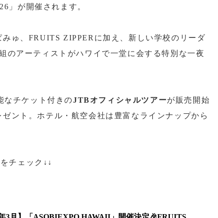
2026」が開催されます。
、FRUITS ZIPPERに加え、新しい学校のリーダ
3組のアーティストがハワイで一堂に会する特別な一夜
可能なチケット付きの
JTBオフィシャルツアー
が販売開始
レゼント。ホテル・航空会社は豊富なラインナップから
ちらをチェック↓↓
6年3月】「ASOBIEXPO HAWAII」開催決定🎉FRUITS