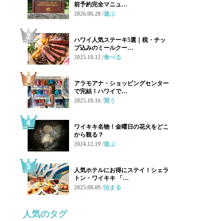
前予約完全マニュ…
2026.06.28
遊ぶ
ハワイ人気ステーキ5選｜税・チッ
プ込みのミールクー…
2025.10.12
食べる
アラモアナ・ショッピングセンター
で完結！ハワイで…
2025.10.16
買う
ワイキキ名物！金曜日の花火をどこ
から観る？
2024.12.19
遊ぶ
人気ホテルにお得にステイ！シェラ
トン・ワイキキ 「…
2025.08.09
泊まる
人気のタグ