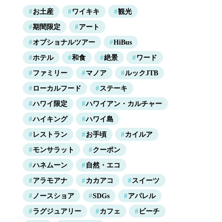
お土産
ワイキキ
観光
期間限定
アート
オプショナルツアー
HiBus
ホテル
和食
絶景
ワード
ファミリー
マノア
ルックJTB
ローカルフード
ステーキ
ハワイ限定
ハワイアン・カルチャー
ハイキング
ハワイ島
レストラン
お手頃
カイルア
モンサラット
クーポン
ハネムーン
自然・エコ
アラモアナ
カカアコ
スイーツ
ノースショア
SDGs
アパレル
ラグジュアリー
カフェ
ビーチ