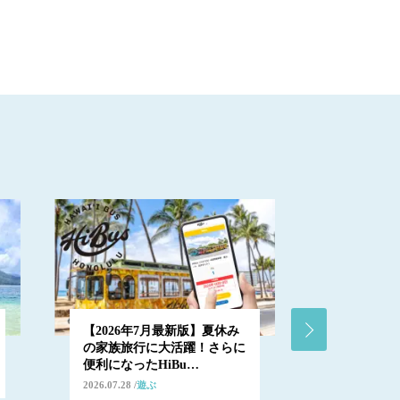
【2026年7月最新版】夏休み
絶景ドライ
の家族旅行に大活躍！さらに
間！カイル
便利になったHiBu…
【オアフ・
2026.07.28
遊ぶ
2026.07.23