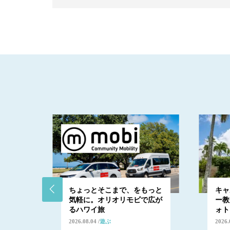
日にも
ちょっとそこまで、をもっと
キャ
プチ観
気軽に。オリオリモビで広が
ー教
間…
るハワイ旅
ォト
2026.08.04
遊ぶ
2026.