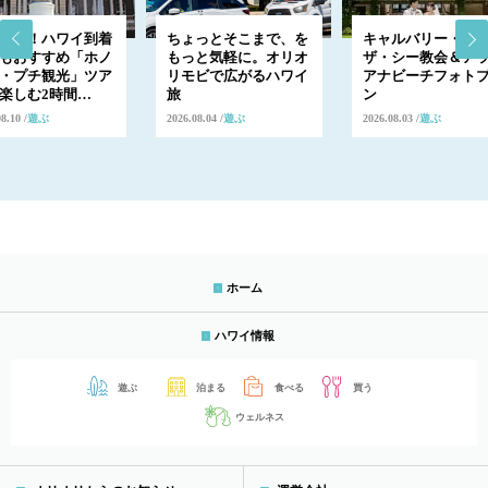
出発！ハワイ到着
ちょっとそこまで、を
キャルバリー・バ
もおすすめ「ホノ
もっと気軽に。オリオ
ザ・シー教会＆ア
・プチ観光」ツア
リモビで広がるハワイ
アナビーチフォト
楽しむ2時間…
旅
ン
08.10
遊ぶ
2026.08.04
遊ぶ
2026.08.03
遊ぶ
ホーム
ハワイ情報
遊ぶ
泊まる
食べる
買う
ウェルネス