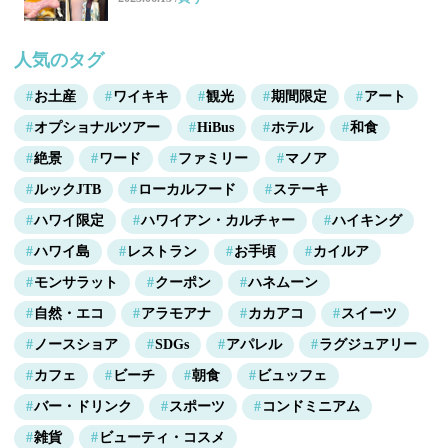
人気のタグ
お土産
ワイキキ
観光
期間限定
アート
オプショナルツアー
HiBus
ホテル
和食
絶景
ワード
ファミリー
マノア
ルックJTB
ローカルフード
ステーキ
ハワイ限定
ハワイアン・カルチャー
ハイキング
ハワイ島
レストラン
お手頃
カイルア
モンサラット
クーポン
ハネムーン
自然・エコ
アラモアナ
カカアコ
スイーツ
ノースショア
SDGs
アパレル
ラグジュアリー
カフェ
ビーチ
朝食
ビュッフェ
バー・ドリンク
スポーツ
コンドミニアム
雑貨
ビューティ・コスメ