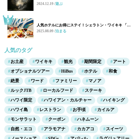
2024.12.19
遊ぶ
人気ホテルにお得にステイ！シェラトン・ワイキキ 「…
2025.08.09
泊まる
人気のタグ
お土産
ワイキキ
観光
期間限定
アート
オプショナルツアー
HiBus
ホテル
和食
絶景
ワード
ファミリー
マノア
ルックJTB
ローカルフード
ステーキ
ハワイ限定
ハワイアン・カルチャー
ハイキング
ハワイ島
レストラン
お手頃
カイルア
モンサラット
クーポン
ハネムーン
自然・エコ
アラモアナ
カカアコ
スイーツ
ノースショア
SDGs
アパレル
ラグジュアリー