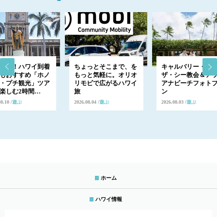
出発！ハワイ到着
ちょっとそこまで、を
キャルバリー・バ
もおすすめ「ホノ
もっと気軽に。オリオ
ザ・シー教会＆ア
・プチ観光」ツア
リモビで広がるハワイ
アナビーチフォト
楽しむ2時間…
旅
ン
08.10
遊ぶ
2026.08.04
遊ぶ
2026.08.03
遊ぶ
ホーム
ハワイ情報