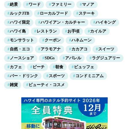
絶景
ワード
ファミリー
マノア
ルックJTB
ローカルフード
ステーキ
ハワイ限定
ハワイアン・カルチャー
ハイキング
ハワイ島
レストラン
お手頃
カイルア
モンサラット
クーポン
ハネムーン
自然・エコ
アラモアナ
カカアコ
スイーツ
ノースショア
SDGs
アパレル
ラグジュアリー
カフェ
ビーチ
朝食
ビュッフェ
バー・ドリンク
スポーツ
コンドミニアム
雑貨
ビューティ・コスメ