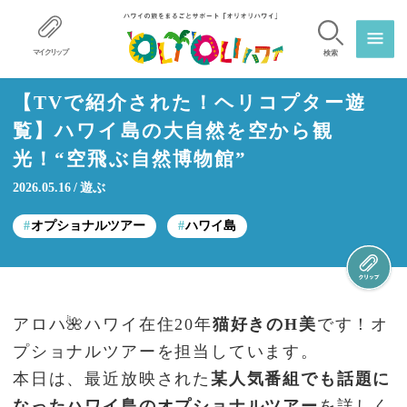
マイクリップ
検索
【TVで紹介された！ヘリコプター遊
覧】ハワイ島の大自然を空から観
光！“空飛ぶ自然博物館”
2026.05.16
遊ぶ
オプショナルツアー
ハワイ島
アロハ🌺ハワイ在住20年
猫好きのH美
です！オ
プショナルツアーを担当しています。
本日は、最近放映された
某人気番組でも話題に
なったハワイ島のオプショナルツアー
を詳しく