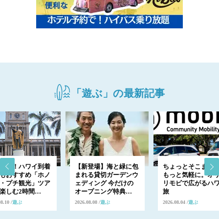
「遊ぶ」の最新記事
出発！ハワイ到着
【新登場】海と緑に包
ちょっとそこまで
もおすすめ「ホノ
まれる貸切ガーデンウ
もっと気軽に。オ
・プチ観光」ツア
ェディング 今だけの
リモビで広がるハ
楽しむ2時間…
オープニング特典…
旅
08.10
遊ぶ
2026.08.08
遊ぶ
2026.08.04
遊ぶ