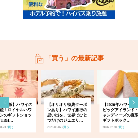
「買う」の最新記事
024年版】ハワイの
【オリオリ特典クーポ
【2026年ハワイ土
産！ロイヤルハワ
ンあり】ハワイ旅行の
ビッグアイランド
ンのギフトショッ
思い出を、世界でひと
ャンディーズの夏
『TRH…
つだけのジュエリ…
ギフトボック…
08.23
買う
2026.08.07
買う
2026.07.30
買う