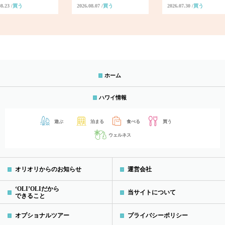
08.23
買う
2026.08.07
買う
2026.07.30
買う
ホーム
ハワイ情報
遊ぶ
泊まる
食べる
買う
ウェルネス
オリオリからのお知らせ
運営会社
‘OLI’OLIだから
当サイトについて
できること
オプショナルツアー
プライバシーポリシー