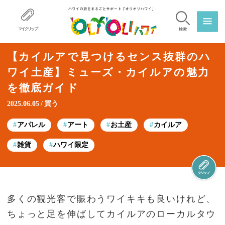
マイクリップ
検索
【カイルアで見つけるセンス抜群のハ
ワイ土産】ミューズ・カイルアの魅力
を徹底ガイド
2025.06.05
買う
アパレル
アート
お土産
カイルア
雑貨
ハワイ限定
多くの観光客で賑わうワイキキも良いけれど、
ちょっと足を伸ばしてカイルアのローカルタウ