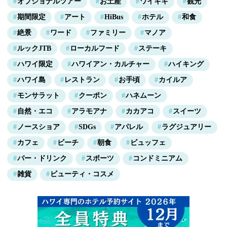
オプショナルツアー
お土産
ワイキキ
観光
期間限定
アート
HiBus
ホテル
和食
絶景
ワード
ファミリー
マノア
ルックJTB
ローカルフード
ステーキ
ハワイ限定
ハワイアン・カルチャー
ハイキング
ハワイ島
レストラン
お手頃
カイルア
モンサラット
クーポン
ハネムーン
自然・エコ
アラモアナ
カカアコ
スイーツ
ノースショア
SDGs
アパレル
ラグジュアリー
カフェ
ビーチ
朝食
ビュッフェ
バー・ドリンク
スポーツ
コンドミニアム
雑貨
ビューティ・コスメ