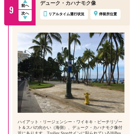
デューク・カハナモク像
9
前へ
次へ
リアルタイム
運行状況
停留所位置
ハイアット・リージェンシー・ワイキキ・ビーチリゾー
ト＆スパの向かい（海側）、デューク・カハナモク像付
近にあります。Trolley Stopサインに貼られているHiBus