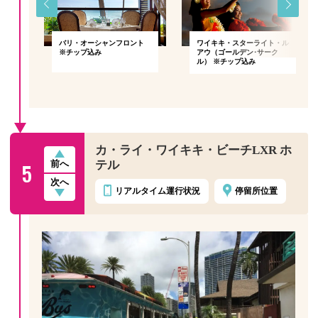
スト
バリ・オーシャンフロント
ワイキキ・スターライト・ル
※チップ込み
アウ（ゴールデン･サーク
ル） ※チップ込み
カ・ライ・ワイキキ・ビーチLXR ホ
5
テル
前へ
次へ
リアルタイム
運行状況
停留所位置