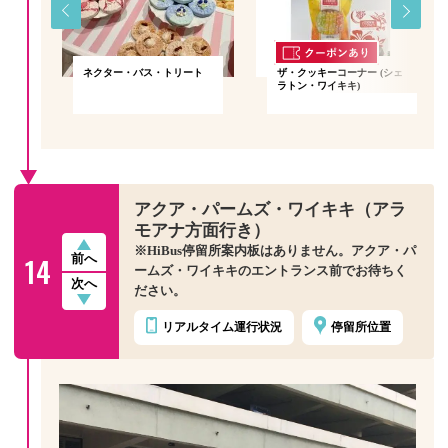
ネクター・バス・トリート
ザ・クッキーコーナー (シェ
ラトン・ワイキキ)
アクア・パームズ・ワイキキ（アラ
モアナ方面行き）
※HiBus停留所案内板はありません。アクア・パ
14
前へ
ームズ・ワイキキのエントランス前でお待ちく
次へ
ださい。
リアルタイム
運行状況
停留所位置