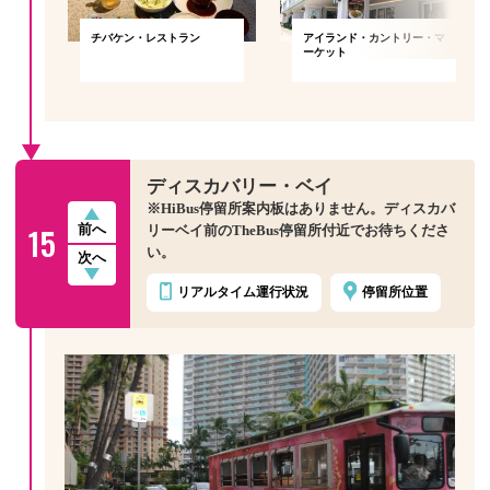
キキ
チバケン・レストラン
アイランド・カントリー・マ
ーケット
ディスカバリー・ベイ
※HiBus停留所案内板はありません。ディスカバ
15
前へ
リーベイ前のTheBus停留所付近でお待ちくださ
い。
次へ
リアルタイム
運行状況
停留所位置