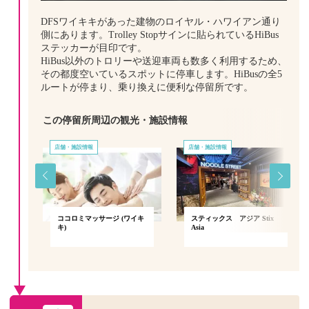
DFSワイキキがあった建物のロイヤル・ハワイアン通り
側にあります。Trolley Stopサインに貼られているHiBus
ステッカーが目印です。
HiBus以外のトロリーや送迎車両も数多く利用するため、
その都度空いているスポットに停車します。HiBusの全5
ルートが停まり、乗り換えに便利な停留所です。
この停留所周辺の観光・施設情報
店舗・施設情報
店舗・施設情報
・ラ
ココロミマッサージ (ワイキ
スティックス アジア Stix
込み
キ)
Asia