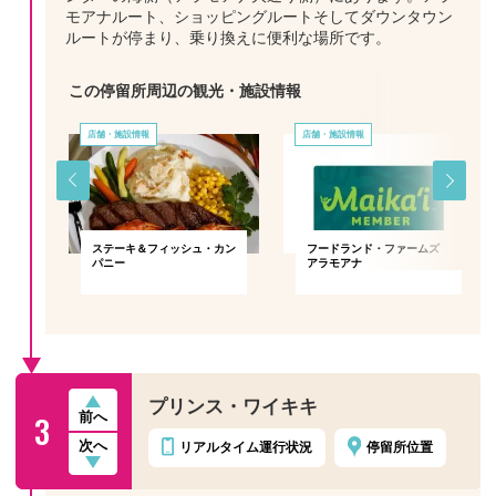
モアナルート、ショッピングルートそしてダウンタウン
ルートが停まり、乗り換えに便利な場所です。
この停留所周辺の観光・施設情報
店舗・施設情報
店舗・施設情報
アラ
ステーキ＆フィッシュ・カン
フードランド・ファームズ
パニー
アラモアナ
プリンス・ワイキキ
3
前へ
次へ
リアルタイム
運行状況
停留所位置