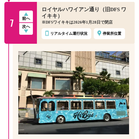
ロイヤルハワイアン通り（旧DFS ワ
イキキ）
7
前へ
※DFSワイキキは2026年1月28日で閉店
次へ
リアルタイム
運行状況
停留所位置