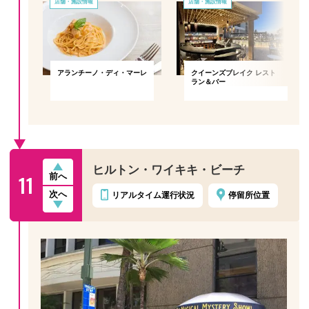
店舗・施設情報
店舗・施設情報
アランチーノ・ディ・マーレ
クイーンズブレイク レスト
ラン＆バー
ヒルトン・ワイキキ・ビーチ
11
前へ
次へ
リアルタイム
運行状況
停留所位置