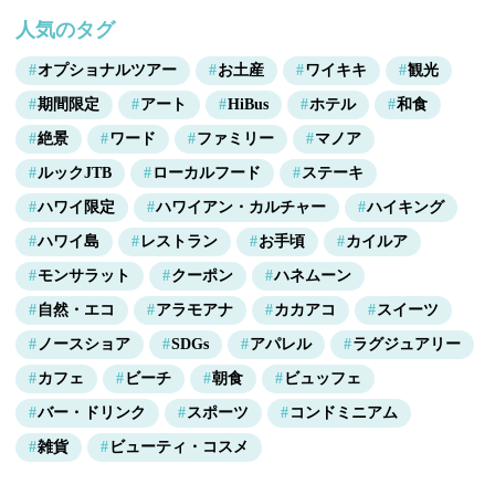
人気のタグ
オプショナルツアー
お土産
ワイキキ
観光
期間限定
アート
HiBus
ホテル
和食
絶景
ワード
ファミリー
マノア
ルックJTB
ローカルフード
ステーキ
ハワイ限定
ハワイアン・カルチャー
ハイキング
ハワイ島
レストラン
お手頃
カイルア
モンサラット
クーポン
ハネムーン
自然・エコ
アラモアナ
カカアコ
スイーツ
ノースショア
SDGs
アパレル
ラグジュアリー
カフェ
ビーチ
朝食
ビュッフェ
バー・ドリンク
スポーツ
コンドミニアム
雑貨
ビューティ・コスメ