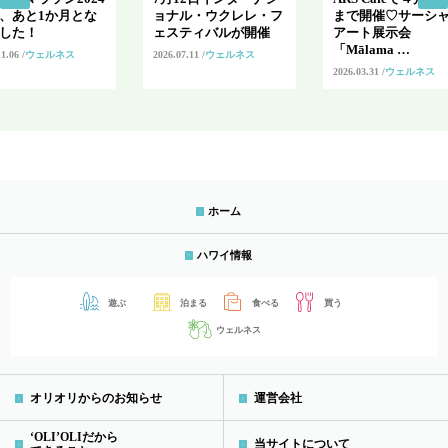
、あと1か月とな
ョナル・ウクレレ・フ
まで開催♡サーシ
した！
ェスティバルが開催
アート展示会
「Mālama …
11.06
ウェルネス
2026.07.11
ウェルネス
2026.03.31
ウェルネス
ホーム
ハワイ情報
遊ぶ
泊まる
食べる
買う
ウェルネス
オリオリからのお知らせ
運営会社
‘OLI’OLIだから
当サイトについて