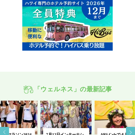
「ウェルネス」の最新記事
ルルマラソン2024
7月12日インターナシ
ARS Cafeで４月15