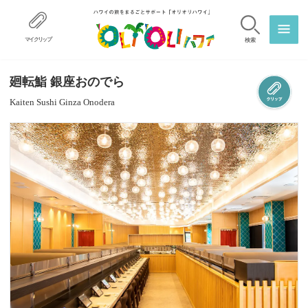
マイクリップ
検索
廻転鮨 銀座おのでら
Kaiten Sushi Ginza Onodera