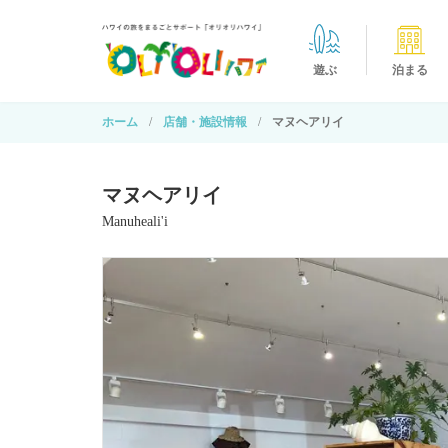
遊ぶ
泊まる
ホーム
店舗・施設情報
マヌヘアリイ
マヌヘアリイ
Manuheali'i