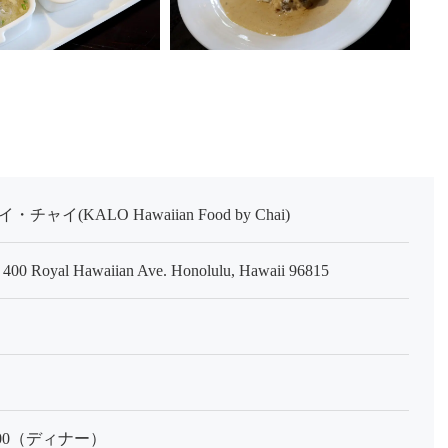
KALO Hawaiian Food by Chai)
ch 400 Royal Hawaiian Ave. Honolulu, Hawaii 96815
22:00（ディナー）