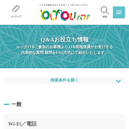
マイクリップ
検索
Q&Aお役立ち情報
ルックJTBご参加のお客様よりJTB現地係員がお受けする
代表的な質問/疑問をFAQ方式にて紹介いたします。
検索条件を開く
一般
Wi-Fi／電話