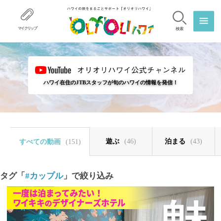
マイクリップ
検索
ハワイ在住のJTBスタッフが旬のハワイの情報を発信！
遊ぶ
(46)
泊まる
(43)
すべての動画
(151)
タグ「
#カップル
」で絞り込み