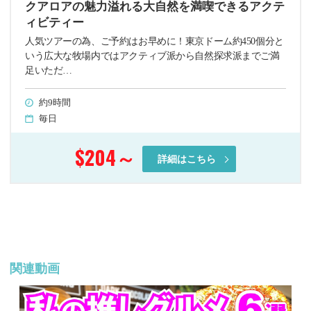
クアロアの魅力溢れる大自然を満喫できるアクテ
ィビティー
人気ツアーの為、ご予約はお早めに！東京ドーム約450個分と
いう広大な牧場内ではアクティブ派から自然探求派までご満
足いただ…
約9時間
毎日
$204
～
詳細はこちら
関連動画