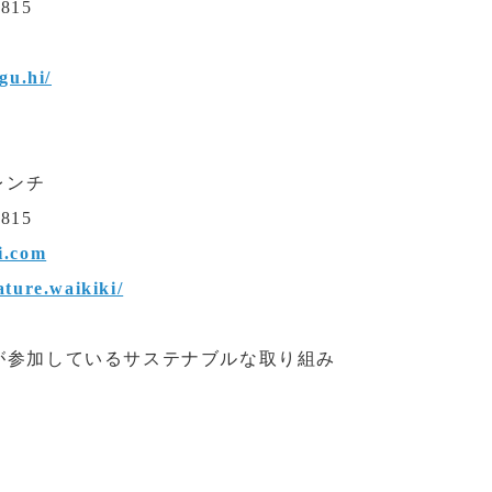
6815
gu.hi/
レンチ
6815
i.com
ture.waikiki/
グループが参加しているサステナブルな取り組み