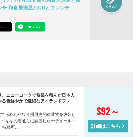
！ハワイNo.1受賞の和食居酒屋と感
チ 和食居酒屋ZIGUとフレンチ
リ、ニューヨークで修業を積んだ日本人
作る色鮮やかで繊細なアイランドフレ
$92
～
に建てられたハワイ州歴史的建造物を改装し
年ワイキキの裏通りに開店したナチュール・
詳細はこちら
 持続可…