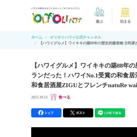
遊ぶ
泊まる
ホーム
オリオリハワイ公式チャンネル
【ハワイグルメ】ワイキキの築88年の歴史的建造物 古民家が最
【ハワイグルメ】ワイキキの築88年の
ランだった！ハワイNo.1受賞の和食
和食居酒屋ZIGUとフレンチnatuRe waik
食べる
2025.10.11