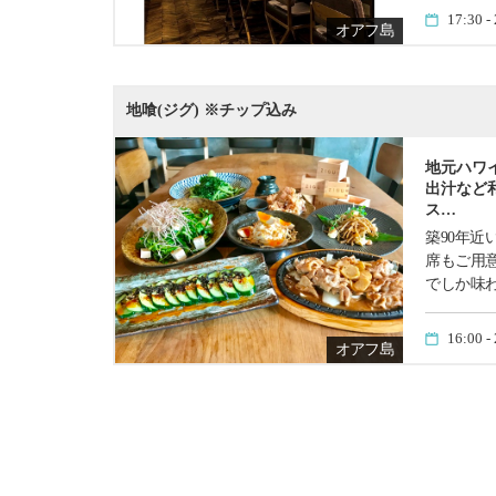
17:30 
オアフ島
地喰(ジグ) ※チップ込み
地元ハワ
出汁など
ス…
築90年
席もご用
でしか味
16:00 
オアフ島